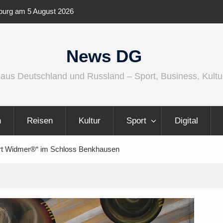
ernationaler und
Berlin Runners City Night 2026
News DG
 aus Deutschland und Russland – Sport, Business, Kultu
n
Reisen
Kultur
Sport
Digital
sart Widmer®“ im Schloss Benkhausen