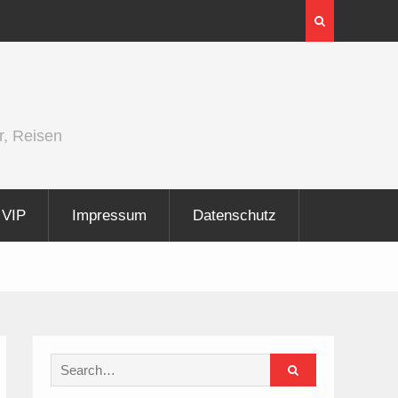
InnoTrans 2026 zeigt Technologien für die
Elektrifizierung der Schiene
r, Reisen
VIP
Impressum
Datenschutz
Search
for: