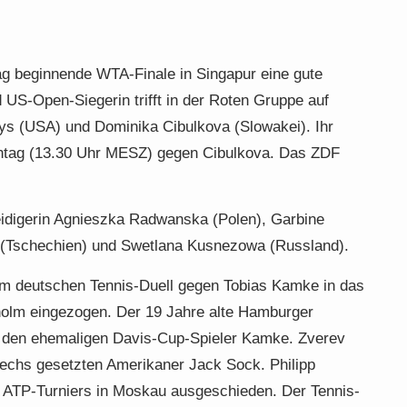
ag beginnende WTA-Finale in Singapur eine gute
 US-Open-Siegerin trifft in der Roten Gruppe auf
s (USA) und Dominika Cibulkova (Slowakei). Ihr
nntag (13.30 Uhr MESZ) gegen Cibulkova. Das ZDF
eidigerin Agnieszka Radwanska (Polen), Garbine
 (Tschechien) und Swetlana Kusnezowa (Russland).
 im deutschen Tennis-Duell gegen Tobias Kamke in das
holm eingezogen. Der 19 Jahre alte Hamburger
n den ehemaligen Davis-Cup-Spieler Kamke. Zverev
echs gesetzten Amerikaner Jack Sock. Philipp
es ATP-Turniers in Moskau ausgeschieden. Der Tennis-