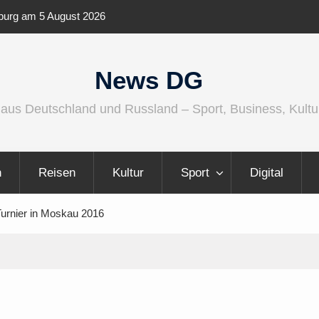
A 2026 Audio wird größer, internationaler und
Berlin Runne
lfältiger
News DG
 aus Deutschland und Russland – Sport, Business, Kultu
n
Reisen
Kultur
Sport
Digital
rnier in Moskau 2016