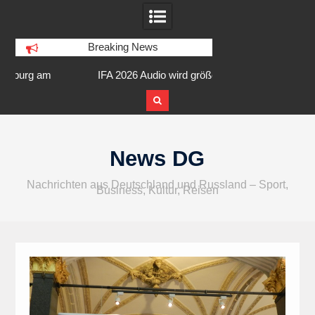
Breaking News
am
IFA 2026 Audio wird größer,
Berlin Runners City 
internationaler und vielfältiger
Skip
to
News DG
content
Nachrichten aus Deutschland und Russland – Sport,
Business, Kultur, Reisen