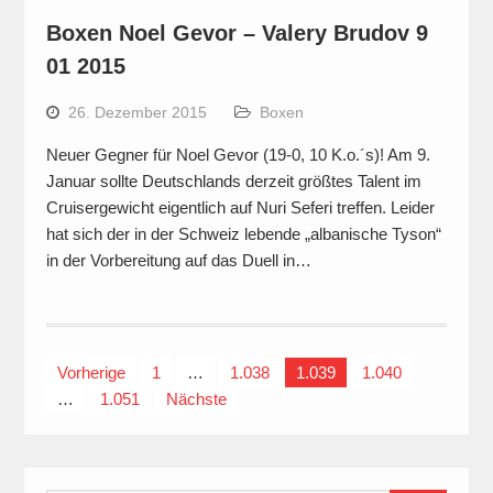
Boxen Noel Gevor – Valery Brudov 9
01 2015
26. Dezember 2015
Boxen
Neuer Gegner für Noel Gevor (19-0, 10 K.o.´s)! Am 9.
Januar sollte Deutschlands derzeit größtes Talent im
Cruisergewicht eigentlich auf Nuri Seferi treffen. Leider
hat sich der in der Schweiz lebende „albanische Tyson“
in der Vorbereitung auf das Duell in…
Seitennummerierung
Vorherige
1
…
1.038
1.039
1.040
…
1.051
Nächste
der
Beiträge