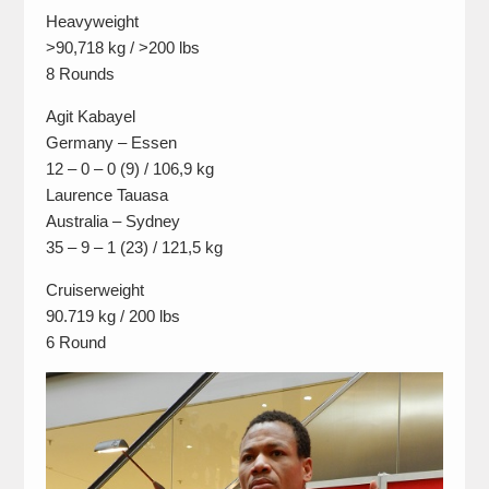
Heavyweight
>90,718 kg / >200 lbs
8 Rounds
Agit Kabayel
Germany – Essen
12 – 0 – 0 (9) / 106,9 kg
Laurence Tauasa
Australia – Sydney
35 – 9 – 1 (23) / 121,5 kg
Cruiserweight
90.719 kg / 200 lbs
6 Round