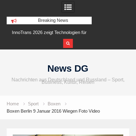
Breaking News
Trans 2026 zeigt Technologien für
Aktionstag in Berlin Charlotte
ie Elektrifizierung der Schiene
5 August 2026 am Goslarer 
Skip
to
News DG
content
Nachrichten aus Deutschland und Russland – Sport,
Business, Kultur, Reisen
Home
Sport
Boxen
Boxen Berlin 9 Januar 2016 Wiegen Foto Video