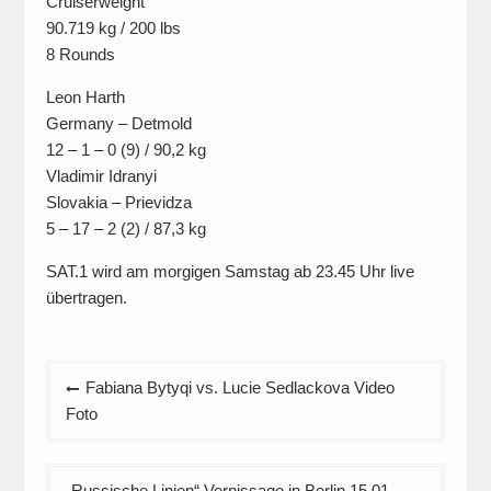
Cruiserweight
90.719 kg / 200 lbs
8 Rounds
Leon Harth
Germany – Detmold
12 – 1 – 0 (9) / 90,2 kg
Vladimir Idranyi
Slovakia – Prievidza
5 – 17 – 2 (2) / 87,3 kg
SAT.1 wird am morgigen Samstag ab 23.45 Uhr live
übertragen.
Beitragsnavigation
Fabiana Bytyqi vs. Lucie Sedlackova Video
Foto
„Russische Linien“ Vernissage in Berlin 15 01