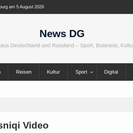
dio wird größer, internationaler und
Berlin Runners City N
News DG
 aus Deutschland und Russland – Sport, Business, Kultu
n
Reisen
Kultur
Sport
Digital
sniqi Video