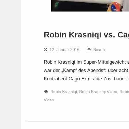
Robin Krasniqi vs. Ca
12. Januar 2016
Boxen
Robin Krasniqi im Super-Mittelgewicht
war der „Kampf des Abends“: über acht
Kontrahent Cagri Ermis die Zuschauer i
Robin Krasniqi
,
Robin Krasniqi Video
,
Robin
Video