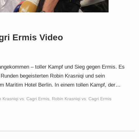
gri Ermis Video
 angekommen – toller Kampf und Sieg gegen Ermis. Es
 Runden begeisterten Robin Krasniqi und sein
m Maritim Hotel Berlin. In einem tollen Kampf, der…
 Krasniqi vs. Cagri Ermis
,
Robin Krasniqi vs. Cagri Ermis