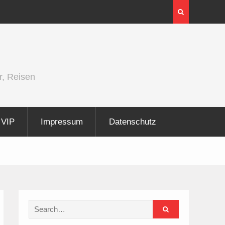
ight 2026
InnoTrans 2026 zeigt Technologi
Elektrifizierung der Schiene
r, Reisen
VIP
Impressum
Datenschutz
Search
for: