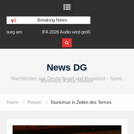
Breaking News
am
IFA 2026 Audio wird größer,
Berlin Runners City 
internationaler und vielfältiger
Skip
to
News DG
content
Nachrichten aus Deutschland und Russland – Sport,
Business, Kultur, Reisen
Home
Reisen
Tourismus in Zeiten des Terrors