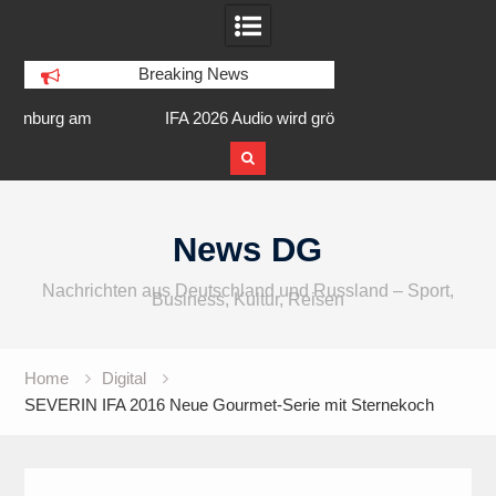
Breaking News
am
IFA 2026 Audio wird größer,
Berlin Runners City 
internationaler und vielfältiger
Skip
to
News DG
content
Nachrichten aus Deutschland und Russland – Sport,
Business, Kultur, Reisen
Home
Digital
SEVERIN IFA 2016 Neue Gourmet-Serie mit Sternekoch