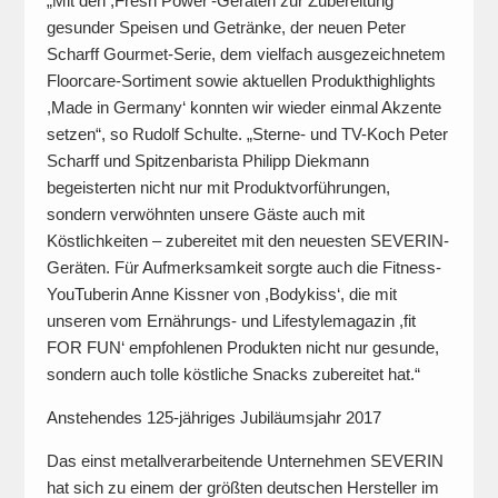
„Mit den ,Fresh Power‘-Geräten zur Zubereitung
gesunder Speisen und Getränke, der neuen Peter
Scharff Gourmet-Serie, dem vielfach ausgezeichnetem
Floorcare-Sortiment sowie aktuellen Produkthighlights
,Made in Germany‘ konnten wir wieder einmal Akzente
setzen“, so Rudolf Schulte. „Sterne- und TV-Koch Peter
Scharff und Spitzenbarista Philipp Diekmann
begeisterten nicht nur mit Produktvorführungen,
sondern verwöhnten unsere Gäste auch mit
Köstlichkeiten – zubereitet mit den neuesten SEVERIN-
Geräten. Für Aufmerksamkeit sorgte auch die Fitness-
YouTuberin Anne Kissner von ,Bodykiss‘, die mit
unseren vom Ernährungs- und Lifestylemagazin ,fit
FOR FUN‘ empfohlenen Produkten nicht nur gesunde,
sondern auch tolle köstliche Snacks zubereitet hat.“
Anstehendes 125-jähriges Jubiläumsjahr 2017
Das einst metallverarbeitende Unternehmen SEVERIN
hat sich zu einem der größten deutschen Hersteller im