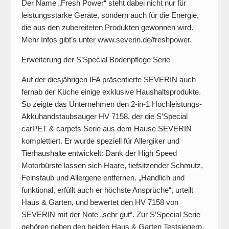
Der Name „Fresh Power“ steht dabei nicht nur für
leistungsstarke Geräte, sondern auch für die Energie,
die aus den zubereiteten Produkten gewonnen wird.
Mehr Infos gibt’s unter www.severin.de/freshpower.
Erweiterung der S’Special Bodenpflege Serie
Auf der diesjährigen IFA präsentierte SEVERIN auch
fernab der Küche einige exklusive Haushaltsprodukte.
So zeigte das Unternehmen den 2-in-1 Hochleistungs-
Akkuhandstaubsauger HV 7158, der die S’Special
carPET & carpets Serie aus dem Hause SEVERIN
komplettiert. Er wurde speziell für Allergiker und
Tierhaushalte entwickelt: Dank der High Speed
Motorbürste lassen sich Haare, tiefsitzender Schmutz,
Feinstaub und Allergene entfernen. „Handlich und
funktional, erfüllt auch er höchste Ansprüche“, urteilt
Haus & Garten, und bewertet den HV 7158 von
SEVERIN mit der Note „sehr gut“. Zur S’Special Serie
gehören neben den beiden Haus & Garten Testsiegern,