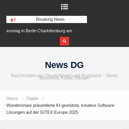
Breaking News
rlottenburg am
IFA 2026 Audio wird größer,
Berlin 
slarer Ufer
internationaler und vielfältiger
Skip
to
News DG
content
Nachrichten aus Deutschland und Russland – Sport,
Business, Kultur, Reisen
Home
Digital
Wondershare präsentierte KI-gestützte, kreative Software-
Lösungen auf der GITEX Europe 2025