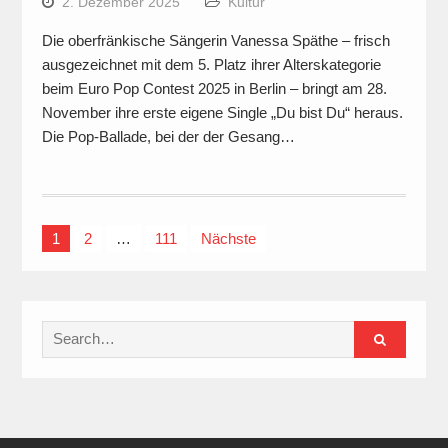
2. Dezember 2025
Kultur
Die oberfränkische Sängerin Vanessa Späthe – frisch
ausgezeichnet mit dem 5. Platz ihrer Alterskategorie
beim Euro Pop Contest 2025 in Berlin – bringt am 28.
November ihre erste eigene Single „Du bist Du“ heraus.
Die Pop-Ballade, bei der der Gesang…
Seitennummerierung
1
2
…
111
Nächste
der
Beiträge
Search
for: