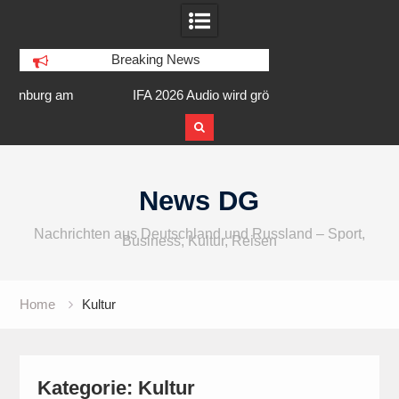
Breaking News
am
IFA 2026 Audio wird größer,
Berlin Runners City 
internationaler und vielfältiger
Skip
to
News DG
content
Nachrichten aus Deutschland und Russland – Sport,
Business, Kultur, Reisen
Home
Kultur
Kategorie:
Kultur