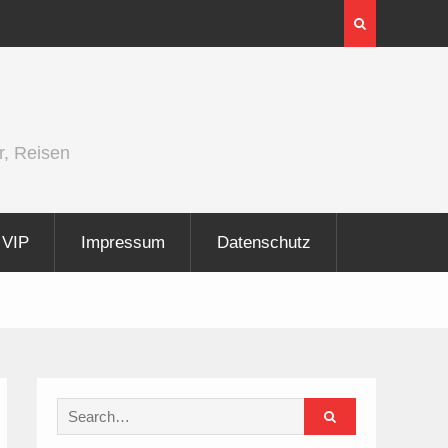
Berlin Runners City Night 2026
r, Reisen
VIP
Impressum
Datenschutz
Search
for: