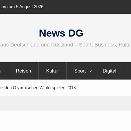
m 5 August 2026
IFA 2026 Audio wird größer, internationaler und
vielfältiger
News DG
 aus Deutschland und Russland – Sport, Business, Kultu
n
Reisen
Kultur
Sport
Digital
 bei den Olympischen Winterspielen 2018