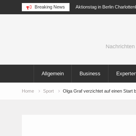
logien für die
Breaking News
Aktionstag in Berlin Charlottenburg a
am Goslarer Ufer
Skip
to
content
Nachrichten
Allgemein
Business
Experte
Home
Sport
Olga Graf verzichtet auf einen Start