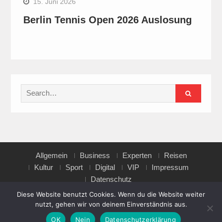
15. Juni 2026
Berlin Tennis Open 2026 Auslosung
Search
for:
Allgemein
Business
Experten
Reisen
Kultur
Sport
Digital
VIP
Impressum
Datenschutz
Diese Website benutzt Cookies. Wenn du die Website weiter
nutzt, gehen wir von deinem Einverständnis aus.
Copyright © All rights reserved.
OK
Nein
Datenschutzerklärung
Magazine Point by
Axle Themes