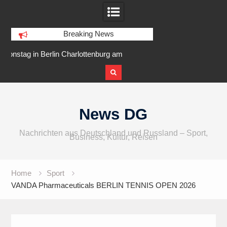
Breaking News
burg am
IFA 2026 Audio wird größer,
Berlin Runners
Ufer
internationaler und vielfältiger
Skip
to
News DG
content
Nachrichten aus Deutschland und Russland – Sport,
Business, Kultur, Reisen
Home
Sport
VANDA Pharmaceuticals BERLIN TENNIS OPEN 2026