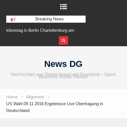
Breaking News
rlin Charlottenburg am
IFA 2026 Audio wird größer,
6 am Goslarer Ufer
internationaler und vielfältiger
Skip
to
News DG
content
Nachrichten aus Deutschland und Russland – Sport,
Business, Kultur, Reisen
Home
Allgemein
US Wahl 09 11 2016 Ergebnisse Live Übertragung in
Deutschland