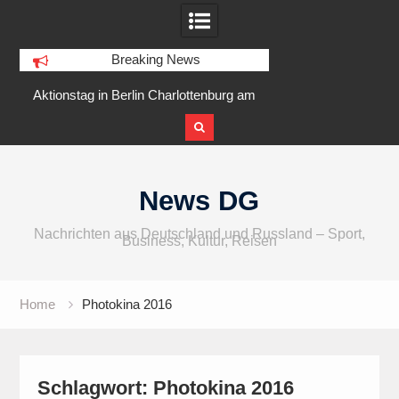
Breaking News
r
Aktionstag in Berlin Charlottenburg am
IFA 2026 Audio
5 August 2026 am Goslarer Ufer
internationaler u
Skip
to
News DG
content
Nachrichten aus Deutschland und Russland – Sport,
Business, Kultur, Reisen
Home
Photokina 2016
Schlagwort:
Photokina 2016