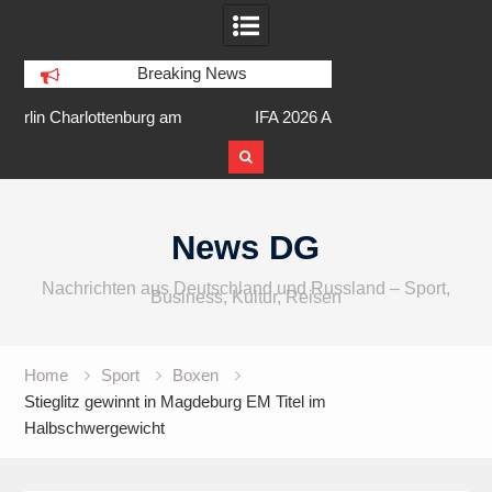
Breaking News
am
IFA 2026 Audio wird größer,
Berlin Runners City 
internationaler und vielfältiger
Skip
to
News DG
content
Nachrichten aus Deutschland und Russland – Sport,
Business, Kultur, Reisen
Home
Sport
Boxen
Stieglitz gewinnt in Magdeburg EM Titel im
Halbschwergewicht