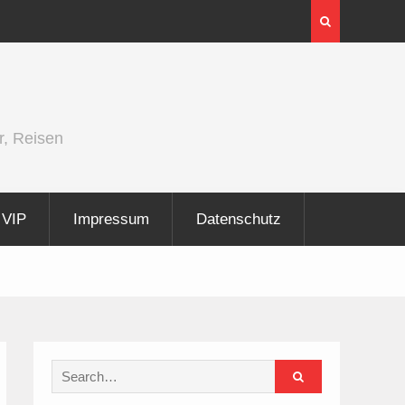
InnoTrans 2026 zeigt Technologien für die
Elektrifizierung der Schiene
r, Reisen
VIP
Impressum
Datenschutz
Search
for: