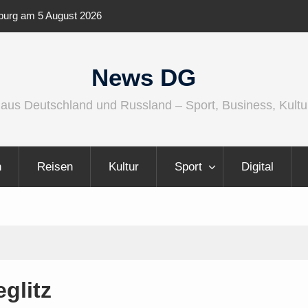
ernationaler und
Berlin Runners City Night 2026
News DG
 aus Deutschland und Russland – Sport, Business, Kultu
n
Reisen
Kultur
Sport
Digital
eglitz