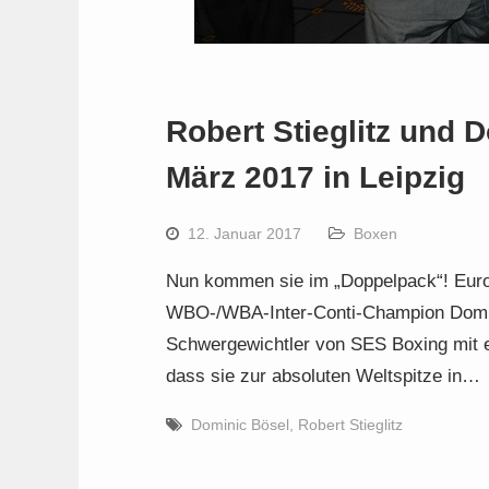
Robert Stieglitz und
März 2017 in Leipzig
12. Januar 2017
Boxen
Nun kommen sie im „Doppelpack“! Europa
WBO-/WBA-Inter-Conti-Champion Domin
Schwergewichtler von SES Boxing mit e
dass sie zur absoluten Weltspitze in…
Dominic Bösel
,
Robert Stieglitz