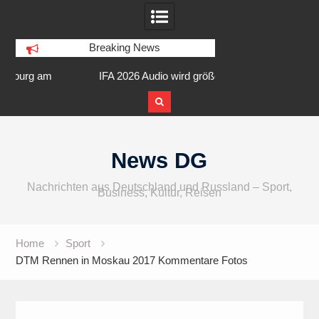
Breaking News
am
IFA 2026 Audio wird größer,
Berlin Runners City 
internationaler und vielfältiger
Skip
to
News DG
content
Nachrichten aus Deutschland und Russland – Sport,
Business, Kultur, Reisen
Home
Sport
DTM Rennen in Moskau 2017 Kommentare Fotos