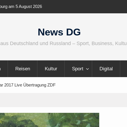
ernationaler und
Berlin Runners City Night 2026
News DG
 aus Deutschland und Russland – Sport, Business, Kultu
n
Reisen
Kultur
Sport
Digital
ar 2017 Live Übertragung ZDF