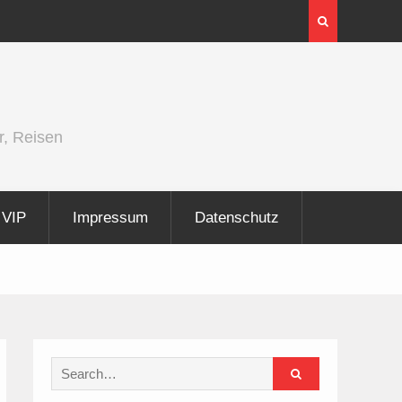
InnoTrans 2026 zeigt Technologien für die
Elektrifizierung der Schiene
r, Reisen
VIP
Impressum
Datenschutz
Search
for: