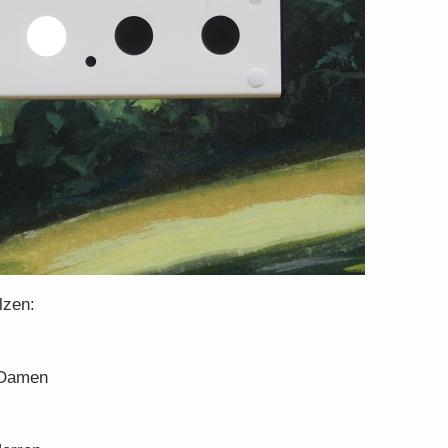
lzen:
t Damen