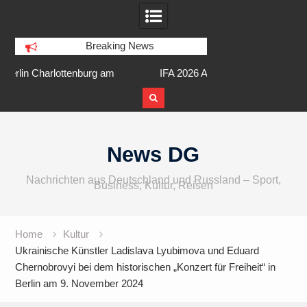
Breaking News
am
IFA 2026 Audio wird größer,
Berlin Runners City 
internationaler und vielfältiger
Skip
to
News DG
content
Nachrichten aus Deutschland und Russland – Sport,
Business, Kultur, Reisen
Home
Kultur
Ukrainische Künstler Ladislava Lyubimova und Eduard
Chernobrovyi bei dem historischen „Konzert für Freiheit“ in
Berlin am 9. November 2024