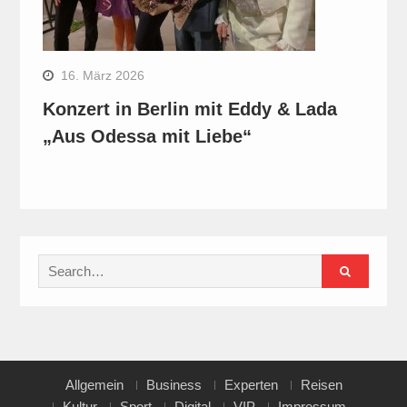
16. März 2026
Konzert in Berlin mit Eddy & Lada
„Aus Odessa mit Liebe“
Search
for:
Allgemein
Business
Experten
Reisen
Kultur
Sport
Digital
VIP
Impressum