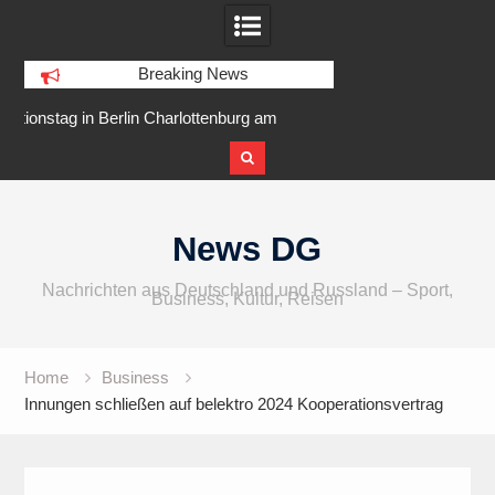
Breaking News
burg am
IFA 2026 Audio wird größer,
Berlin Runners
Ufer
internationaler und vielfältiger
Skip
to
News DG
content
Nachrichten aus Deutschland und Russland – Sport,
Business, Kultur, Reisen
Home
Business
Innungen schließen auf belektro 2024 Kooperationsvertrag