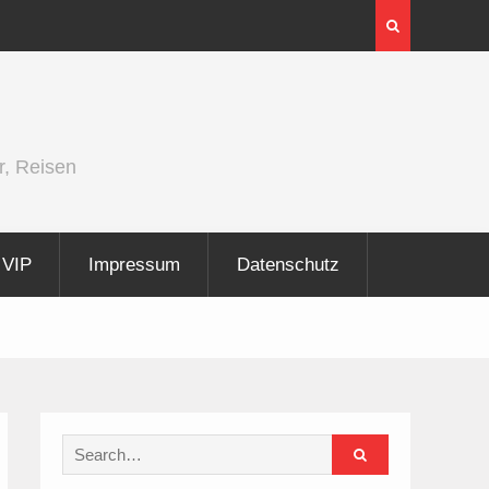
InnoTrans 2026 zeigt Technologien für die
Elektrifizierung der Schiene
r, Reisen
VIP
Impressum
Datenschutz
Search
for: