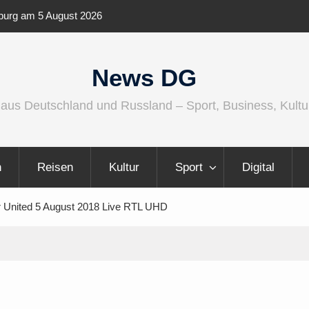
ernationaler und
Berlin Runners City Night 2026
News DG
 aus Deutschland und Russland – Sport, Business, Kultu
n
Reisen
Kultur
Sport
Digital
 United 5 August 2018 Live RTL UHD