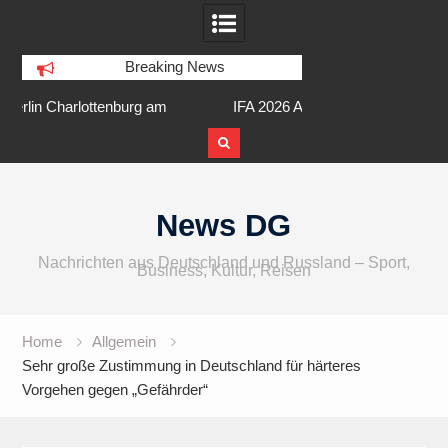
Breaking News
am
IFA 2026 Audio wird größer,
Berlin Runners City 
internationaler und vielfältiger
Skip
to
News DG
content
Nachrichten aus Deutschland und Russland – Sport,
Business, Kultur, Reisen
Home
Allgemein
Sehr große Zustimmung in Deutschland für härteres
Vorgehen gegen „Gefährder“