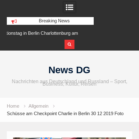
Breaking News
nburg am
IFA 2026 Audio wird größer,
Berlin Runners
Ufer
internationaler und vielfältiger
Skip
to
News DG
content
Nachrichten aus Deutschland und Russland – Sport,
Business, Kultur, Reisen
Home
Allgemein
Schüsse am Checkpoint Charlie in Berlin 30 12 2019 Foto