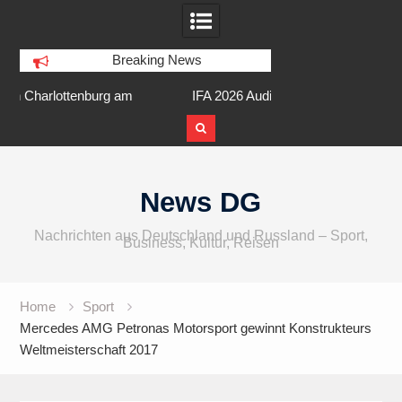
Breaking News
am
IFA 2026 Audio wird größer,
Berlin Runners City 
internationaler und vielfältiger
Skip
to
News DG
content
Nachrichten aus Deutschland und Russland – Sport,
Business, Kultur, Reisen
Home
Sport
Mercedes AMG Petronas Motorsport gewinnt Konstrukteurs
Weltmeisterschaft 2017