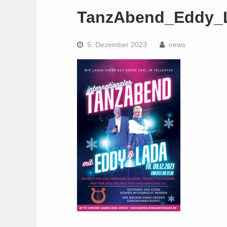
TanzAbend_Eddy_L
5. Dezember 2023
news