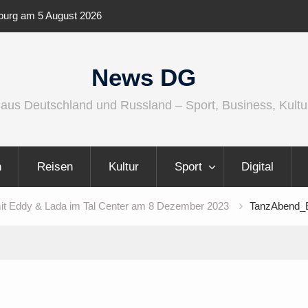
enburg am 5 August 2026
IFA 2026 Audio wird größer, international
vielfältiger
News DG
 aus Deutschland und Russland – Sport, Business, Kultu
n
Reisen
Kultur
Sport
Digital
 mit Eddy & Lada im Tal Center am 8 Dezember 2023
TanzAbend_E