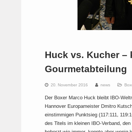
Huck vs. Kucher – 
Gourmetabteilung
20. November 2016
news
Box
Der Boxer Marco Huck bleibt IBO-Weltm
Hannover Europameister Dmitro Kutsch
einstimmigen Punktsieg (117:111, 119:1
des Titels im kleinen IBO-Verband, den
beherzt wie immer, konnte aber wenig k