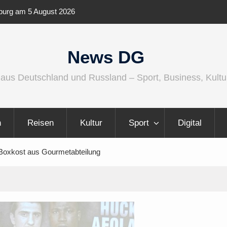
ernationaler und
Berlin Runners City Night 2026
News DG
 aus Deutschland und Russland – Sport, Business, Kultu
n
Reisen
Kultur
Sport
Digital
 Boxkost aus Gourmetabteilung