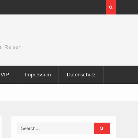
InnoTrans 2026 zeigt Technologien für die
Elektrifizierung der Schiene
r, Reisen
VIP
Impressum
Datenschutz
Search
for: