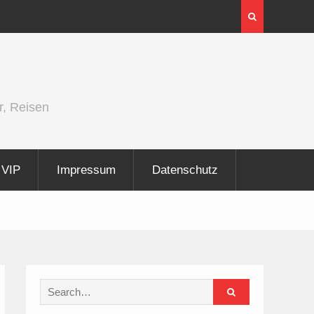
InnoTrans 2026 zeigt Technologien für die
Elektrifizierung der Schiene
r, Reisen
VIP
Impressum
Datenschutz
Search
for: