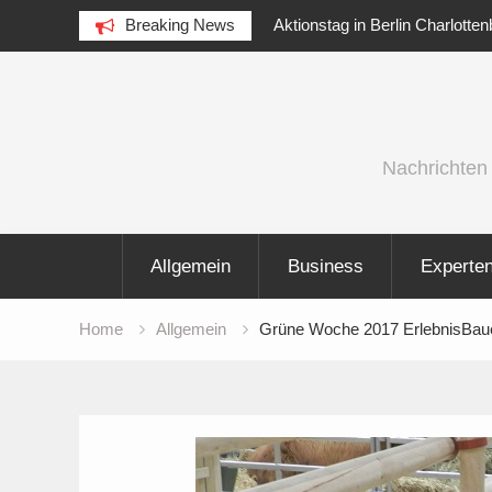
n Charlottenburg am 5 August 2026
Breaking News
IFA 2026 Audio wird größer, int
vielfältiger
Skip
to
content
Nachrichten
Allgemein
Business
Experte
Home
Allgemein
Grüne Woche 2017 ErlebnisBau