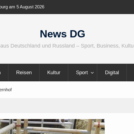
ernationaler und
Berlin Runners City Night 2026
News DG
 aus Deutschland und Russland – Sport, Business, Kultu
n
Reisen
Kultur
Sport
Digital
ernhof