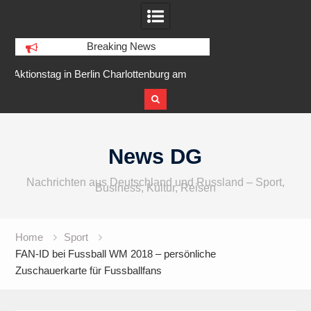
Breaking News
am
IFA 2026 Audio wird größer,
Berlin Runners City 
internationaler und vielfältiger
Skip
to
News DG
content
Nachrichten aus Deutschland und Russland – Sport,
Business, Kultur, Reisen
Home
Sport
FAN-ID bei Fussball WM 2018 – persönliche
Zuschauerkarte für Fussballfans