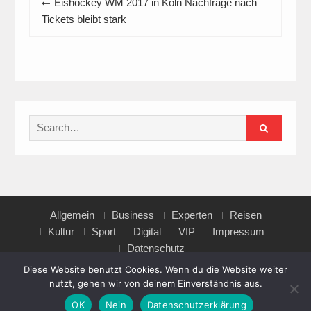
Eishockey WM 2017 in Köln Nachfrage nach
Tickets bleibt stark
Search
for:
Allgemein
Business
Experten
Reisen
Kultur
Sport
Digital
VIP
Impressum
Datenschutz
Diese Website benutzt Cookies. Wenn du die Website weiter
nutzt, gehen wir von deinem Einverständnis aus.
Copyright © All rights reserved.
OK
Nein
Datenschutzerklärung
Magazine Point by
Axle Themes