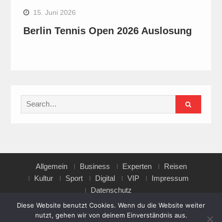
15. Juni 2026
Berlin Tennis Open 2026 Auslosung
Search
for:
Allgemein
Business
Experten
Reisen
Kultur
Sport
Digital
VIP
Impressum
Datenschutz
Diese Website benutzt Cookies. Wenn du die Website weiter
nutzt, gehen wir von deinem Einverständnis aus.
Copyright © All rights reserved.