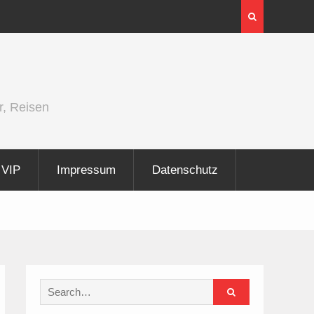
 und
Berlin Runners City Night 2026
r, Reisen
VIP
Impressum
Datenschutz
Search
for: