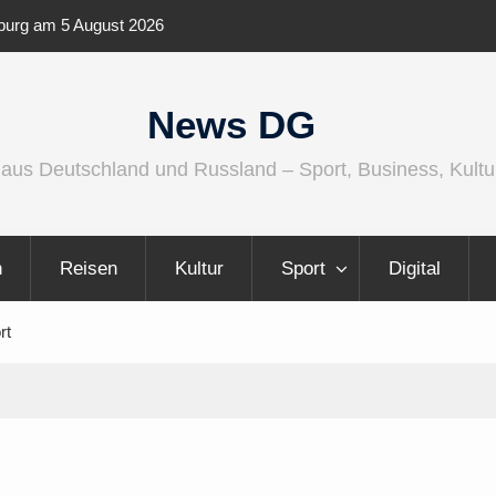
burg am 5 August 2026
IFA 2026 Audio wird größer, internationaler
vielfältiger
News DG
 aus Deutschland und Russland – Sport, Business, Kultu
n
Reisen
Kultur
Sport
Digital
rt