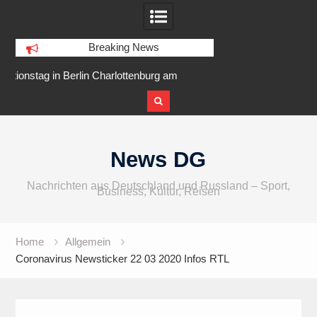
Breaking News
Charlottenburg am
IFA 2026 Audio wird größer,
Berl
Goslarer Ufer
internationaler und vielfältiger
Skip
to
News DG
content
Nachrichten aus Deutschland und Russland – Sport,
Business, Kultur, Reisen
Home
Allgemein
Coronavirus Newsticker 22 03 2020 Infos RTL