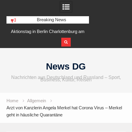
Breaking News
g in Berlin Charlottenburg am
IFA 2026 Audio wird größer,
st 2026 am Goslarer Ufer
internationaler und vielfältiger
Skip
to
News DG
content
Nachrichten aus Deutschland und Russland – Sport,
Business, Kultur, Reisen
Home
Allgemein
Arzt von Kanzlerin Angela Merkel hat Corona Virus – Merkel
geht in häusliche Quarantäne