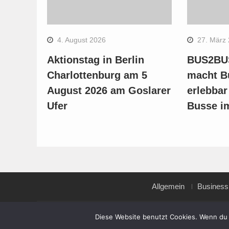
4. August 2026
27. März
Aktionstag in Berlin
BUS2BUS
Charlottenburg am 5
macht B
August 2026 am Goslarer
erlebbar
Ufer
Busse i
Allgemein
Business
Copyright © All rights reserved.
Diese Website benutzt Cookies. Wenn du 