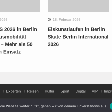
 2026
18. Februar 2026
 2026 in Berlin
Eiskunstlaufen in Berlin
usmobilität
Skate Berlin International
 – Mehr als 50
2026
m Einsatz
Experten
Reisen
Kultur
Sport
Digital
VIP
Imp
die Website weiter nutzt, gehen wir von deinem Einverständnis aus.