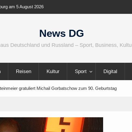
ernationaler und
Berlin Runners City Night 2026
News DG
 aus Deutschland und Russland – Sport, Business, Kultu
n
Reisen
Kultur
Sport
Digital
einmeier gratuliert Michail Gorbatschow zum 90. Geburtstag