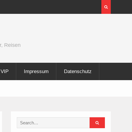
InnoTrans 2026 zeigt Technologien für die
Elektrifizierung der Schiene
r, Reisen
VIP
Impressum
Datenschutz
Search
for: