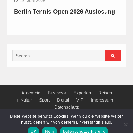
15. Juni 2026
Berlin Tennis Open 2026 Auslosung
Search
for:
Allgemein
Business
Experten
Reisen
Kultur
Sport
Digital
VIP
Impressum
Datenschutz
Diese Website benutzt Cookies. Wenn du die Website weiter
nutzt, gehen wir von deinem Einverständnis aus.
Copyright © All rights reserved.
OK
Nein
Datenschutzerklärung
Magazine Point by
Axle Themes