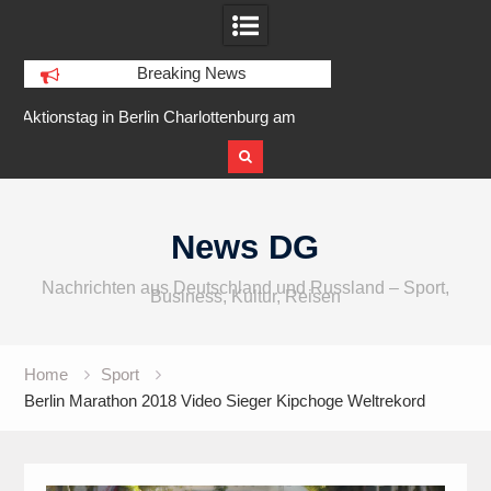
Breaking News
am
IFA 2026 Audio wird größer,
Berlin Runners City 
internationaler und vielfältiger
Skip
to
News DG
content
Nachrichten aus Deutschland und Russland – Sport,
Business, Kultur, Reisen
Home
Sport
Berlin Marathon 2018 Video Sieger Kipchoge Weltrekord