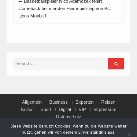
Basketballspieler Nico Adamczak feiert
Comeback beim ersten Heimspielsieg von BC
Lions Moabit I
Search
for:
Allgemein
Business
Experten
Reisen
Kultur
Sport
Digital
VIP
Impressum
Datenschutz
Diese Website benutzt Cookies. Wenn du die Website weiter
nutzt, gehen wir von deinem Einverständnis aus.
Copyright © All rights reserved.