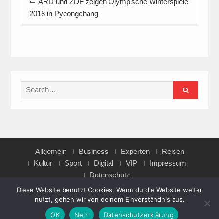
ARD und ZDF zeigen Olympische Winterspiele
2018 in Pyeongchang
Search
for:
Allgemein
Business
Experten
Reisen
Kultur
Sport
Digital
VIP
Impressum
Datenschutz
Diese Website benutzt Cookies. Wenn du die Website weiter
nutzt, gehen wir von deinem Einverständnis aus.
Copyright © All rights reserved.
OK
Nein
Datenschutzerklärung
Magazine Point by
Axle Themes