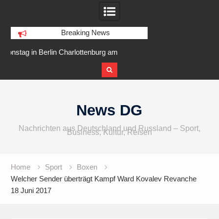
Breaking News
ttenburg am
IFA 2026 Audio wird größer,
Berlin Run
rer Ufer
internationaler und vielfältiger
Skip
to
News DG
content
Nachrichten aus Deutschland und Russland – Sport,
Business, Kultur, Reisen
Home
Sport
Boxen
Welcher Sender überträgt Kampf Ward Kovalev Revanche
18 Juni 2017