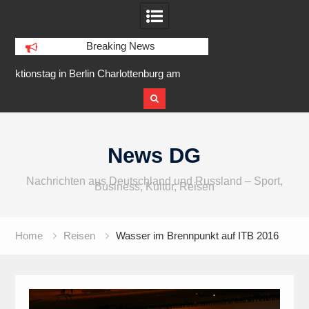
Breaking News
rg am
IFA 2026 Audio wird größer,
Berlin Runners Ci
er
internationaler und vielfältiger
Skip
to
News DG
content
Nachrichten aus Deutschland und Russland – Sport,
Business, Kultur, Reisen
Home
Reisen
Wasser im Brennpunkt auf ITB 2016