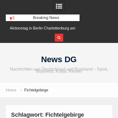
Breaking News
r
Aktionstag in Berlin Charlottenburg am
IFA 2026 Audio
5 August 2026 am Goslarer Ufer
internationaler u
Skip
to
News DG
content
Nachrichten aus Deutschland und Russland – Sport,
Business, Kultur, Reisen
Home
Fichtelgebirge
Schlagwort:
Fichtelgebirge