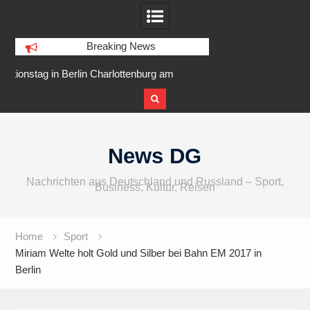
Breaking News
am
IFA 2026 Audio wird größer,
Berlin Runners City 
internationaler und vielfältiger
Skip
to
News DG
content
Nachrichten aus Deutschland und Russland – Sport,
Business, Kultur, Reisen
Home
Sport
Miriam Welte holt Gold und Silber bei Bahn EM 2017 in
Berlin