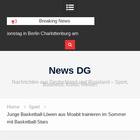
Breaking News
am
IFA 2026 Audio wird größer,
Berlin Runners City 
internationaler und vielfältiger
Skip
to
News DG
content
Nachrichten aus Deutschland und Russland – Sport,
Business, Kultur, Reisen
Home
Sport
Junge Basketball-Löwen aus Moabit trainieren im Sommer
mit Basketball-Stars