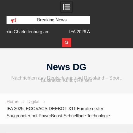
Breaking News
am
IFA 2026 Audio wird größer,
Berlin Runners City 
internationaler und vielfältiger
Skip
to
News DG
content
Nachrichten aus Deutschland und Russland – Sport,
Business, Kultur, Reisen
Home
Digital
IFA 2025: ECOVACS DEEBOT X11 Familie erster
Saugroboter mit PowerBoost Schnelllade Technologie