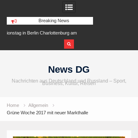
Breaking News
 am
IFA 2026 Audio wird größer,
Berlin Runners Cit
internationaler und vielfältiger
Skip
to
News DG
content
Nachrichten aus Deutschland und Russland – Sport,
Business, Kultur, Reisen
Home
Allgemein
Grüne Woche 2017 mit neuer Markthalle