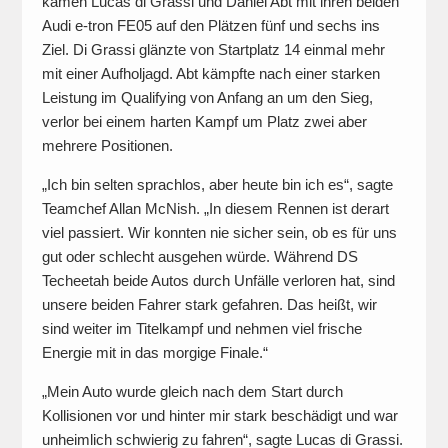
kamen Lucas di Grassi und Daniel Abt mit ihren beiden
Audi e-tron FE05 auf den Plätzen fünf und sechs ins
Ziel. Di Grassi glänzte von Startplatz 14 einmal mehr
mit einer Aufholjagd. Abt kämpfte nach einer starken
Leistung im Qualifying von Anfang an um den Sieg,
verlor bei einem harten Kampf um Platz zwei aber
mehrere Positionen.
„Ich bin selten sprachlos, aber heute bin ich es“, sagte
Teamchef Allan McNish. „In diesem Rennen ist derart
viel passiert. Wir konnten nie sicher sein, ob es für uns
gut oder schlecht ausgehen würde. Während DS
Techeetah beide Autos durch Unfälle verloren hat, sind
unsere beiden Fahrer stark gefahren. Das heißt, wir
sind weiter im Titelkampf und nehmen viel frische
Energie mit in das morgige Finale.“
„Mein Auto wurde gleich nach dem Start durch
Kollisionen vor und hinter mir stark beschädigt und war
unheimlich schwierig zu fahren“, sagte Lucas di Grassi.