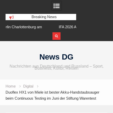
Breaking News
am
IFA 2026 Audio wird größer,
Berlin Runners City 
internationaler und vielfältiger
Skip
to
News DG
content
Nachrichten aus Deutschland und Russland – Sport,
Business, Kultur, Reisen
Home
Digital
Duoflex HX1 von Miele ist bester Akku-Handstaubsauger
beim Continuous Testing im Juni der Stiftung Warentest