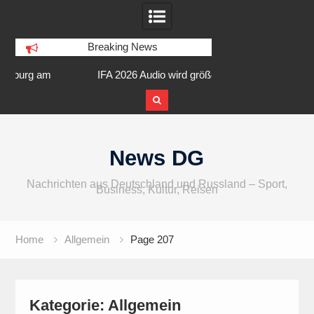
Breaking News
am
IFA 2026 Audio wird größer,
Berlin Runners City 
internationaler und vielfältiger
Skip
to
News DG
content
Nachrichten aus Deutschland und Russland – Sport,
Business, Kultur, Reisen
Home
Allgemein
Page 207
Kategorie:
Allgemein