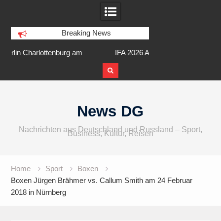
Breaking News
am
IFA 2026 Audio wird größer,
Berlin Runners City 
internationaler und vielfältiger
Skip
to
News DG
content
Nachrichten aus Deutschland und Russland – Sport,
Business, Kultur, Reisen
Home
Sport
Boxen
Boxen Jürgen Brähmer vs. Callum Smith am 24 Februar
2018 in Nürnberg