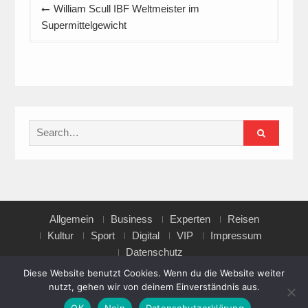
Beitragsnavigation
William Scull IBF Weltmeister im
Supermittelgewicht
Search
for:
Allgemein
Business
Experten
Reisen
Kultur
Sport
Digital
VIP
Impressum
Datenschutz
Diese Website benutzt Cookies. Wenn du die Website weiter
nutzt, gehen wir von deinem Einverständnis aus.
Copyright © All rights reserved.
OK
Nein
Datenschutzerklärung