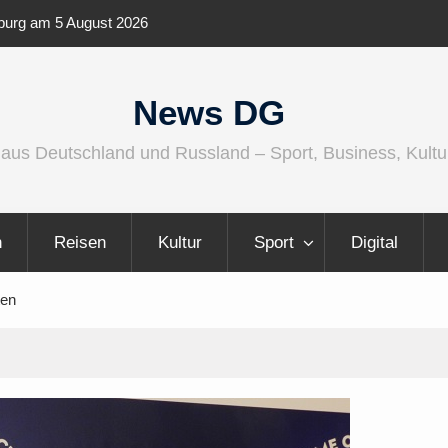
ernationaler und
Berlin Runners City Night 2026
News DG
 aus Deutschland und Russland – Sport, Business, Kultu
n
Reisen
Kultur
Sport
Digital
ten