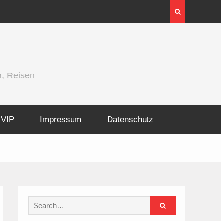
InnoTrans 2026 zeigt Technologien für die
Elektrifizierung der Schiene
r, Reisen
VIP
Impressum
Datenschutz
Search
for: