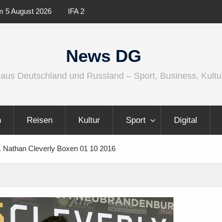
ernationaler und
Berlin Runners City Night 2026
News DG
 aus Deutschland und Russland – Sport, Business, Kultu
n
Reisen
Kultur
Sport
Digital
. Nathan Cleverly Boxen 01 10 2016