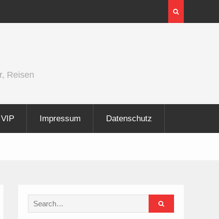
InnoTrans 2026 zeigt Technologien für die
Elektrifizierung der Schiene
r, Reisen
VIP
Impressum
Datenschutz
Search
for: